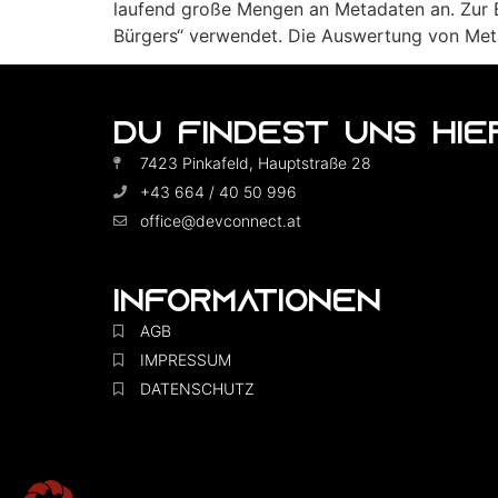
laufend große Mengen an Metadaten an. Zur B
Bürgers“ verwendet. Die Auswertung von Metad
DU FINDEST UNS HIER
7423 Pinkafeld, Hauptstraße 28
+43 664 / 40 50 996
office@devconnect.at
INFORMATIONEN
AGB
IMPRESSUM
DATENSCHUTZ