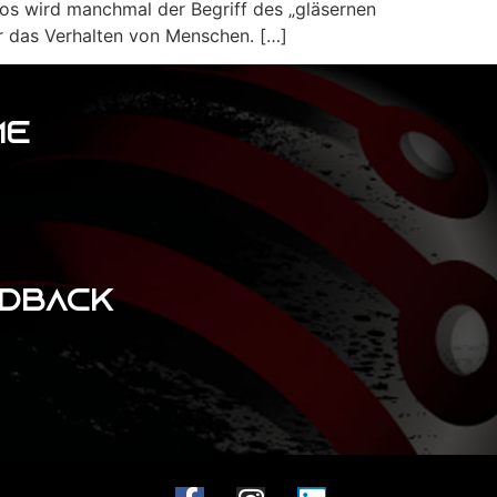
os wird manchmal der Begriff des „gläsernen
r das Verhalten von Menschen. […]
ME
DBACK