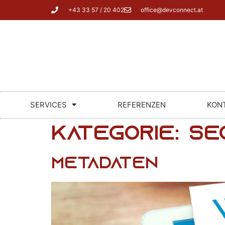
+43 33 57 / 20 402
office@devconnect.at
SERVICES
REFERENZEN
KON
Kategorie:
SE
Metadaten